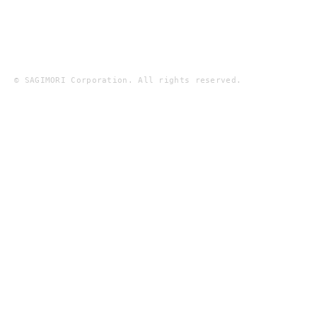
© SAGIMORI Corporation. All rights reserved.
鷺森
新幹線、
新幹線、
精密部品を生み出